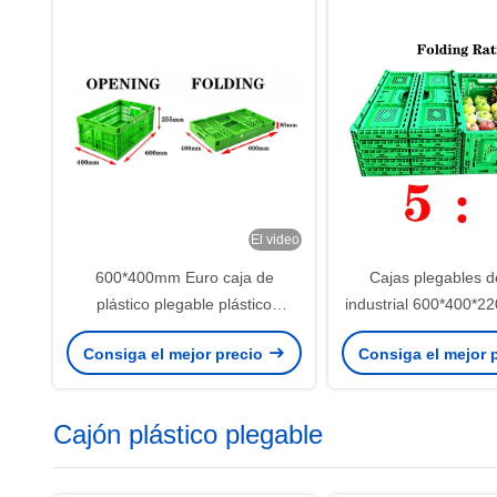
El video
600*400mm Euro caja de
Cajas plegables d
plástico plegable plástico
industrial 600*400*
plegable para la agricultura y
de PP virgen Fab
Consiga el mejor precio
Consiga el mejor 
cadena de frío
Cajón plástico plegable