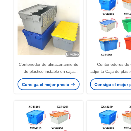
El video
Contenedor de almacenamiento
Contenedores de 
de plástico instable en caja
adjunta Caja de plást
adherida con tapa Empilable 600
con bisagra Caja d
Consiga el mejor precio
Consiga el mejor 
* 400 * 315 mm Pp
apilable de trabaj