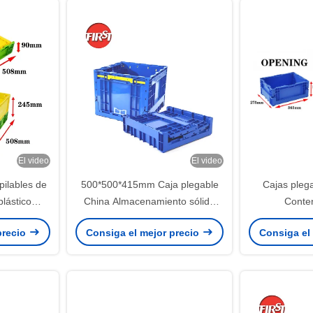
El video
El video
pilables de
500*500*415mm Caja plegable
Cajas plega
plástico
China Almacenamiento sólido
Conte
pesado PP
Caja plegable Contenedor para
almacenamien
precio
Consiga el mejor precio
Consiga el
automóviles
plegables p