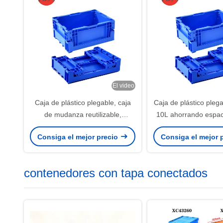
El video
Caja de plástico plegable, caja
Caja de plástico pleg
de mudanza reutilizable,
10L ahorrando espac
fabricante de material PP, ahorro
plástico plegable 
Consiga el mejor precio
Consiga el mejor 
de espacio
suministro dir
contenedores con tapa conectados