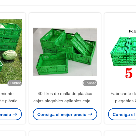
El video
El video
amiento
40 litros de malla de plástico
Fabricante de
de plástico
cajas plegables apilables caja de
plegables 
ico plegable
mudanzas contenedores de
móviles para 
precio
Consiga el mejor precio
Consiga el
00x220mm
almacenamiento frutas