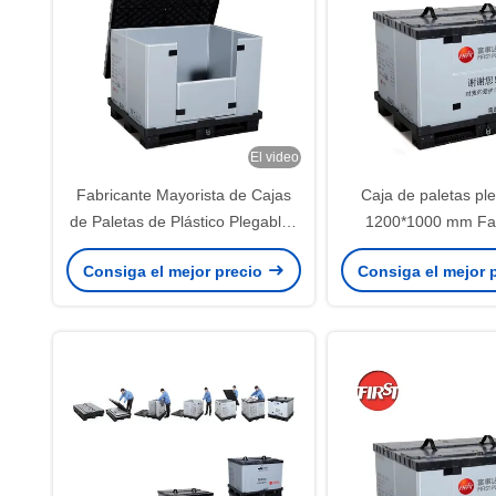
El video
Fabricante Mayorista de Cajas
Caja de paletas pl
de Paletas de Plástico Plegables
1200*1000 mm Fab
Personalizadas Contenedor de
Embalaje de tran
Consiga el mejor precio
Consiga el mejor 
Paletas Plegable
retornable Caja de
plegable