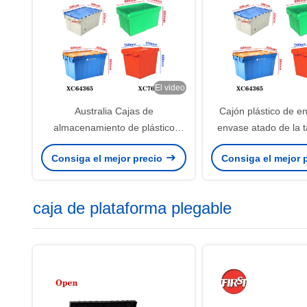
El video
Australia Cajas de
Cajón plástico de e
almacenamiento de plástico
envase atado de la t
600×400 Euro Contenedor 63L
tapa 600×400×
Consiga el mejor precio
Consiga el mejor 
Caja logística apilada y instable
caja de plataforma plegable