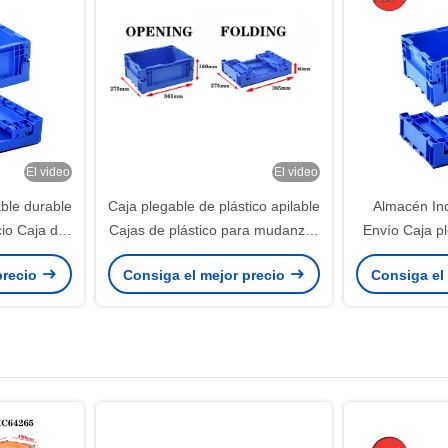
El video
El video
able durable
Caja plegable de plástico apilable
Almacén In
io Caja de
Cajas de plástico para mudanzas
Envío Caja pl
fábrica
Logística Transporte Almacén
de color
precio
Consiga el mejor precio
Consiga el
ecto
Contenedor de plástico