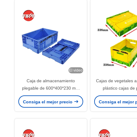
El video
Caja de almacenamiento
Cajas de vegetales a
plegable de 600*400*230 mm
plástico cajas de 
Cajas de plástico para productos
plegables de uso 
Consiga el mejor precio
Consiga el mejor 
en empilación