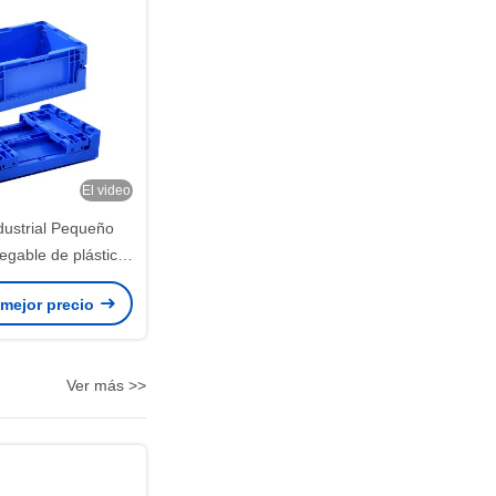
El video
dustrial Pequeño
egable de plástico
 personalizado
 mejor precio
Ver más >>