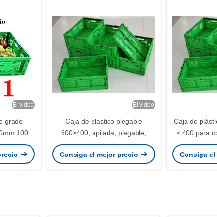
El video
El video
e grado
Caja de plástico plegable
Caja de plást
220mm 100%
600×400, apilada, plegable,
× 400 para c
ricante
reutilizable, fabricante de cajas
logíst
precio
Consiga el mejor precio
Consiga el
logísticas