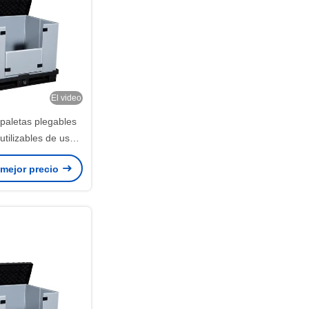
El video
paletas plegables
utilizables de uso
ra la logística
 mejor precio
z Embalaje para
 retorno apilable