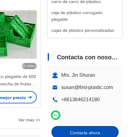
carro de carro de plástico
caja de plástico corrugado
plegable
cajas de plástico personalizadas
Contacta con nosotros
El video
Mrs. Jin Shuran
ico plegable de 600
osecha de frutas y
susan@first-plastic.com
ica agrícola
 mejor precio
+8613646214180
Ver más >>
Contacta ahora