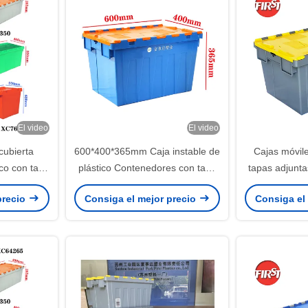
El video
El video
cubierta
600*400*365mm Caja instable de
Cajas móvile
ico con tapa
plástico Contenedores con tapa
tapas adjunta
e mudanza
adjunto
euro indust
precio
Consiga el mejor precio
Consiga el
o pesado
apilable 