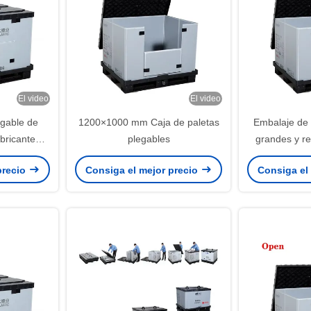
El video
El video
egable de
1200×1000 mm Caja de paletas
Embalaje de 
ricante
plegables
grandes y re
sporte
pesado pa
precio
Consiga el mejor precio
Consiga el
 paletas
automotri
transporte y