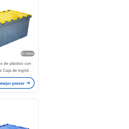
El video
s de plástico con
s Caja de logística
rial encajable y
 mejor precio
de 600x400 mm