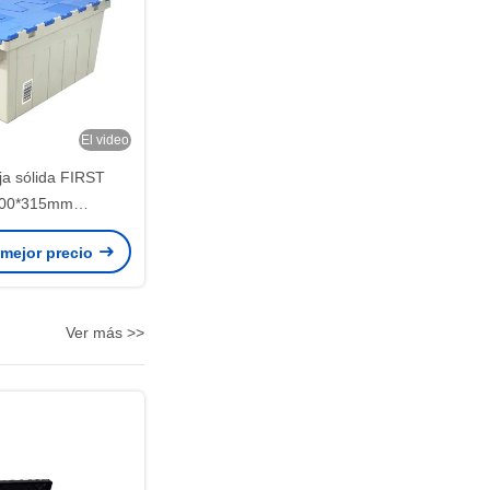
El video
ja sólida FIRST
400*315mm
to móvil Caja de
 mejor precio
able y apilable con
tapa
Ver más >>