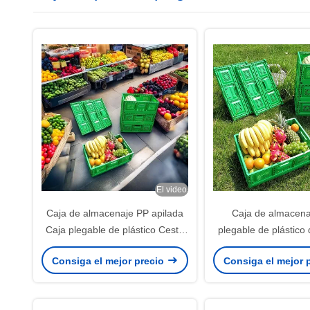
El video
Caja de almacenaje PP apilada
Caja de almacen
Caja plegable de plástico Cesta
plegable de plástico 
de verduras grande
caja de fruta de plást
Consiga el mejor precio
Consiga el mejor 
caja móvil 600x4