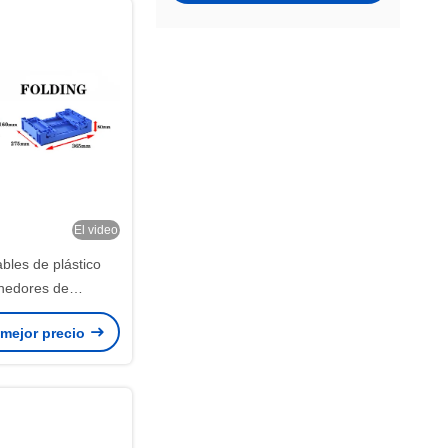
El video
bles de plástico
nedores de
to Almacén Cajas
 mejor precio
equeñas apilables