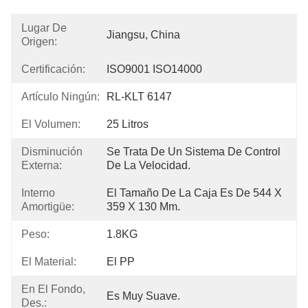
Lugar De
Jiangsu, China
Origen:
Certificación:
ISO9001 ISO14000
Artículo Ningún:
RL-KLT 6147
El Volumen:
25 Litros
Disminución
Se Trata De Un Sistema De Control 
Externa:
De La Velocidad.
Interno
El Tamaño De La Caja Es De 544 X 
Amortigüe:
359 X 130 Mm.
Peso:
1.8KG
El Material:
El PP
En El Fondo,
Es Muy Suave.
Des.: