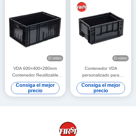
El video
El video
VDA 600×400×280mm
Contenedor VDA
Contenedor Reutilizable
personalizado para
Embalaje para automóviles
almacenamiento
Consiga el mejor
Consiga el mejor
VDA Contenedor Proveedor
automatizado y fabricación
precio
precio
Europa
inteligente Contenedor de
logística industrial