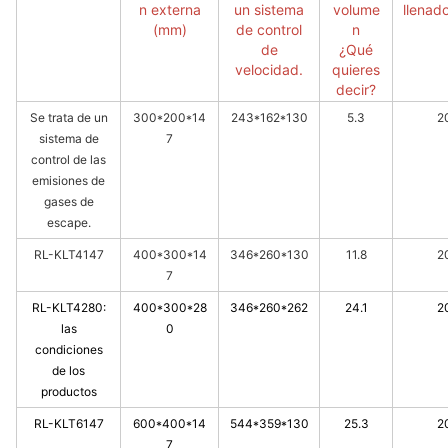
n externa
un sistema
volume
llenado
(mm)
de control
n
de
¿Qué
velocidad.
quieres
decir?
Se trata de un
300*200*14
243*162*130
5.3
2
sistema de
7
control de las
emisiones de
gases de
escape.
RL-KLT4147
400*300*14
346*260*130
11.8
2
7
RL-KLT4280:
400*300*28
346*260*262
24.1
2
las
0
condiciones
de los
productos
RL-KLT6147
600*400*14
544*359*130
25.3
2
7